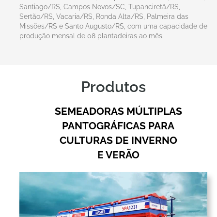
Santiago/RS, Campos Novos/SC, Tupanciretã/RS,
Sertão/RS, Vacaria/RS, Ronda Alta/RS, Palmeira das
Missões/RS e Santo Augusto/RS, com uma capacidade de
produção mensal de 08 plantadeiras ao mês.
Produtos
SEMEADORAS MÚLTIPLAS
PANTOGRÁFICAS PARA
CULTURAS DE INVERNO
E VERÃO