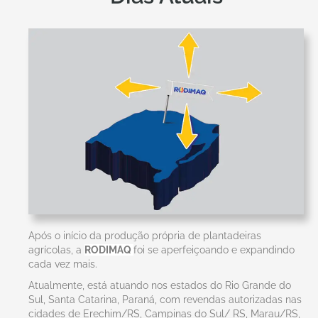
Após o início da produção própria de plantadeiras
agrícolas, a
RODIMAQ
foi se aperfeiçoando e expandindo
cada vez mais.
Atualmente, está atuando nos estados do Rio Grande do
Sul, Santa Catarina, Paraná, com revendas autorizadas nas
cidades de Erechim/RS, Campinas do Sul/ RS, Marau/RS,